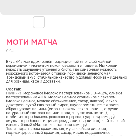
МОТИ МАТЧА
SKU:
Вкус «Матча» вдохновлён традиционной японской чайной
церемонией - моментом покоя, свежести и тишины. Мы хотели
передать ощущение утреннего Киото, где сливочная нежность
мороженого встречается с тонкой горчинкой зелёного чая.
Трендовый вкус, стабильное качество, удобный формат - идеально
для розницы, кафе и доставки.
Состав:
Начинка:
мороженое (молоко пастеризованное 3,8–4,2%, сливки
пастеризованные 40%, молоко цельное сгущённое с сахаром
(молоко цельное, молоко обезжиренное, сахар, лактоза), сахар,
декстроза, сухой глюкозный сироп, вкусоароматическая паста
«Французская ваниль» (сироп глюкозы, сахар, ваниль, стручки,
натуральный экстракт ванили, вода, загуститель пектин),
стабилизаторы (камедь рожкового дерева, гуаровая камедь),
эмульгаторы (моно- и диглицериды жирных кислот), чай зелёный
измельчённый «Матча», ксантановая камедь).
Тесто
:
вода, патока крахмальная, мука клейкая рисовая,
модифицированный крахмал, сахар, масло подсолнечное