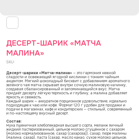
ДЕСЕРТ-ШАРИК «МАТЧА
МАЛИНА»
SKU:
Десерт-шарики «Матча-малина»
— это гармония нежной
сладости и освежающей ягодной кислинки с тонким чайным
акцентом. Мягкий шоколадный бисквит с добавлением ароматного
зелёного чая матча скрывает внутри сочную малиновую начинку,
создавая сбалансированный и запоминающийся вкус. Матча
придаёт десерту лёгкую терпкость и глубину, а малина добавляет
яркость и свежесть.
Каждый шарик — аккуратное порционное удовольствие, идеально
подходящее к чаю или кофе. Формат 120 г удобен для продажи и
подачи в магазинах, кафе и кондитерских — стильный, современный
и по-настоящему вкусный десерт.
Состав:
мука пшеничная хлебопекарная высшего сорта, меланж яичный
жидкий пастеризованный, цельное молоко сгущённое с сахаром
(молоко нормализованное, сахар (сахароза)), сахар, пюре малины
(малина, сахар), паста (сахар, масло какао, сухое молоко цельное,