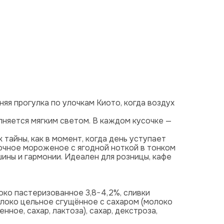
няя прогулка по улочкам Киото, когда воздух
лняется мягким светом. В каждом кусочке —
 тайны, как в момент, когда день уступает
очное мороженое с ягодной ноткой в тонком
ины и гармонии. Идеален для розницы, кафе
ко пастеризованное 3,8−4,2%, сливки
локо цельное сгущённое с сахаром (молоко
ное, сахар, лактоза), сахар, декстроза,