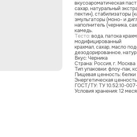
вкусоароматическая паста
сахар, натуральный экстра
пектин), стабилизаторы (
эмульгаторы (моно- и диг
наполнитель (черника, сах
камедь.
Тесто:
вода, патока крахм
модифицированный
крахмал, сахар, масло п
дезодорированное, натура
Вкус: Черника
Страна: Россия, г. Москва
Тип упаковки: флоу-пак, к
Пищевая ценность: белки – 
Энергетическая ценность:
ГОСТ/ТУ: ТУ 10.52.10-00
Условия хранения: 12 мес