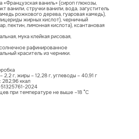
 «Французская ваниль» (сироп глюкозы,
кт ванили, стручки ванили, вода, загуститель
камедь рожкового дерева, гуаровая камедь),
лицериды жирных кислот), черничный
ар, пектин, лимонная кислота), ксантановая
альная, мука клейкая рисовая,
одсолнечное рафинированное
льный краситель из черники.
оробка
2,2 г, жиры – 12,28 г, углеводы – 40,91 г
 282,96 ккал
7-51325761-2024
яцев при температуре не выше –18 °C