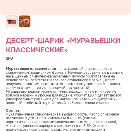
ДЕСЕРТ-ШАРИК «МУРАВЬЕШКИ
КЛАССИЧЕСКИЕ»
SKU:
Муравьешки классические
— это знакомый с детства вкус в
современном порционном формате. Нежные, рассыпчатые шарики с
насыщенным сливочно-карамельным вкусом приготовлены на
основе песочного теста и варёного сгущённого молока. Десерт
получается мягким, сытным и по-настоящему домашним — таким,
каким его помнят из уютных семейных чаепитий.
Муравьешки классические отлично подходят к чаю или кофе, не
требуют нарезки и удобны для подачи. Формат 120 г делает десерт
универсальным решением для магазинов, кафе и кондитерских —
понятный, любимый вкус, который выбирают снова и снова.
Состав:
мука пшеничная хлебопекарная высшего сорта, масло сливочное
несолёное м.д.ж. 82,5%, сметана м.д.ж. 30% (сливки
нормализованные, закваски молочнокислых микроорганизмов),
молоко сгущённое варёное с сахаром м.д.ж. 8,5% (молоко
нормализованное, сахар), сахар, меланж яичный жидкий