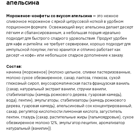
апельсина
Мороженое-конфеты со вкусом апельсина —
это нежное
сливочное мороженое с яркой цитрусовой ноткой в удобном
порционном формате. Освежающий вкус апельсина делает десерт
лёгким и сбалансированным, а небольшая порция идеально
подходит для быстрого сладкого удовольствия. Продукт удобен
для кафе и ритейла: не требует сервировки, хорошо подходит для
импульсной покупки, легко хранится и отлично работает как
десерт «к кофе» или небольшое сладкое дополнение к заказу.
Состав:
начинка (мороженое) (молоко цельное, сливки пастеризованные,
молоко сухое обезжиренное, сахар, лактоза, глюкоза, сухой
глюкозный сироп, вкусоароматическая паста французская ваниль
(сахар, натуральный экстракт ванили, стручки ванили,
стабилизаторы (камедь рожкового дерева, гуаровая камедь),
вода), пектин), эмульгаторы, стабилизаторы (камедь рожкового
дерева, гуаровая камедь), апельсиновый сок концентрированный,
сахар, регулятор кислотности лимонная кислота, загуститель
пектин, глазурь (сахар, растительные жиры (пальмоядровые), сухое
обезжиренное молоко 12%, эмульгатор лецитин, ароматизатор
натуральный (ванилин)).